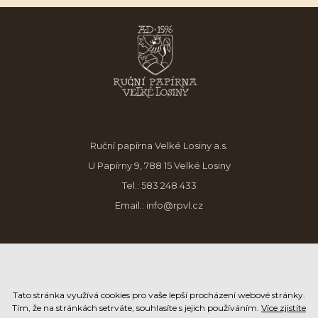
Ruční papírna Velké Losiny a.s.
U Papírny 9, 788 15 Velké Losiny
Tel.:
583 248 433
Email.:
info@rpvl.cz
Tato stránka využívá cookies pro vaše lepší procházení webové stránky.
Tím, že na stránkách setrváte, souhlasíte s jejich používáním.
Více zjistíte