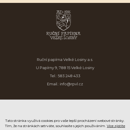
Ruční papírna Velké Losiny a.s.
U Papírny 9, 788 15 Velké Losiny
Tel.:
583 248 433
Email.:
info@rpvl.cz
Tato stránka využívá cookies pro vaše lepší procházení webové stránky.
Tím, že na stránkách setrváte, souhlasíte s jejich používáním.
Více zjistíte