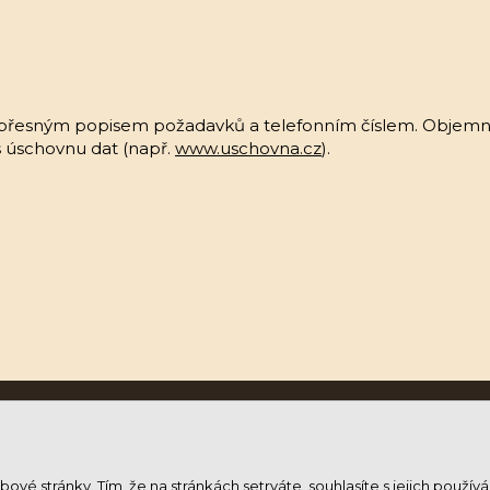
přesným popisem požadavků a telefonním číslem. Objemn
es úschovnu dat (např.
www.uschovna.cz
).
ové stránky. Tím, že na stránkách setrváte, souhlasíte s jejich použív