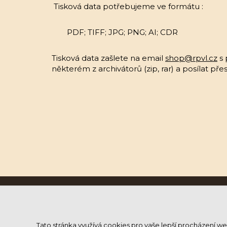
Tisková data potřebujeme ve formátu :
PDF; TIFF; JPG; PNG; AI; CDR
Tisková data zašlete na email
shop@rpvl.cz
s 
některém z archivátorů (zip, rar) a posílat př
Ruční papírna Velké Losiny a.s.
U Papírny 9, 788 15 Velké Losiny
Tel.:
583 248 433
Tato stránka využívá cookies pro vaše lepší procházení web