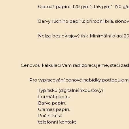
2
2,
Gramáž papíru: 120 g/m
, 145 g/m
170 g/
Barvy ručního papíru: přírodní bílá, slono
Nelze bez okrajový tisk. Minimální okraj 
Cenovou kalkulaci Vám rádi zpracujeme, stačí zasla
Pro vypracování cenové nabídky potřebuje
Typ tisku (digitální/inkoustový)
Formát papíru
Barva papíru
Gramáž papíru
Počet kusů
telefonní kontakt