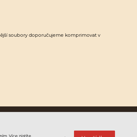
ější soubory doporučujeme komprimovat v
áním.
Více zjistíte