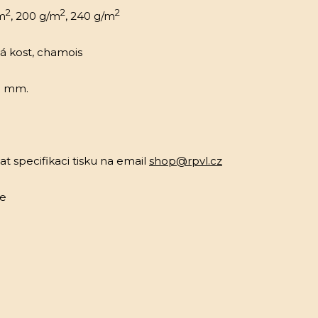
2
2
2
m
, 200 g/m
, 240 g/m
vá kost, chamois
20 mm.
t specifikaci tisku na email
shop@rpvl.cz
me