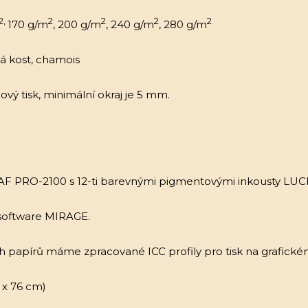
2,
2
2
2
2
170 g/m
, 200 g/m
, 240 g/m
, 280 g/m
vá kost, chamois
vý tisk, minimální okraj je 5 mm.
 PRO-2100 s 12-ti barevnými pigmentovými inkousty LUC
 software MIRAGE.
ch papírů máme zpracované ICC profily pro tisk na grafic
 x 76 cm)