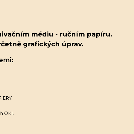
chivačním médiu - ručním papíru.
 včetně grafických úprav.
emi:
FIERY.
h OKI.