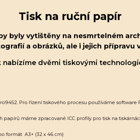
Tisk na ruční papír
 aby byly vytištěny na nesmrtelném ar
ografií a obrázků, ale i jejich přípravu
k nabízíme dvěmi tiskovými technologi
ro9452. Pro řízení tiskového procesu používáme software 
ch papírů máme zpracované ICC profily pro tisk na tiskárnác
po formát A3+ (32 x 46 cm)