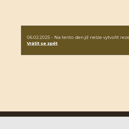
06.02.2025 - Na tento den již nelze vytvořit reze
Vrátit se zpět
Ruční papírna Velké Losiny a.s.
U Papírny 9, 788 15 Velké Losiny