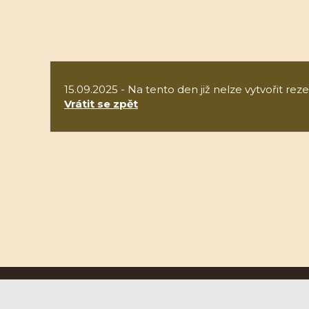
15.09.2025 - Na tento den již nelze vytvořit reze
Vrátit se zpět
Ruční papírna Velké Losiny a.s.
U Papírny 9, 788 15 Velké Losiny