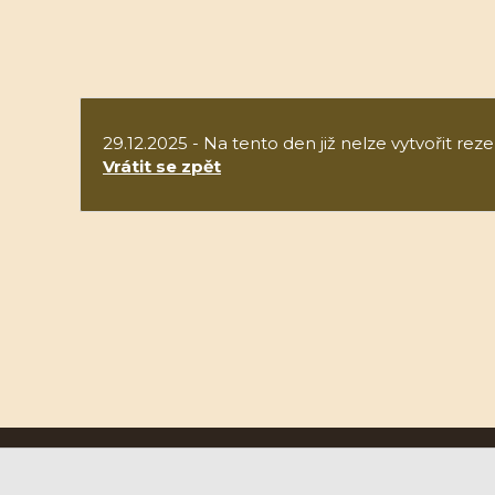
29.12.2025 - Na tento den již nelze vytvořit reze
Vrátit se zpět
Ruční papírna Velké Losiny a.s.
U Papírny 9, 788 15 Velké Losiny