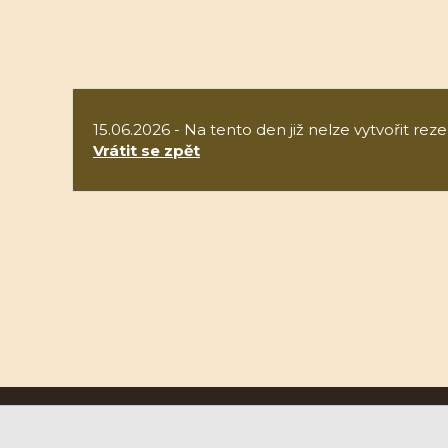
15.06.2026 - Na tento den již nelze vytvořit reze
Vrátit se zpět
Ruční papírna Velké Losiny a.s.
U Papírny 9, 788 15 Velké Losiny