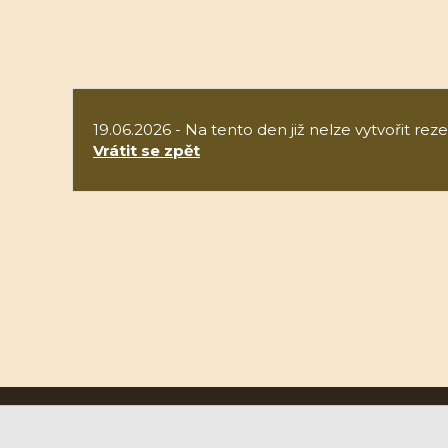
19.06.2026 - Na tento den již nelze vytvořit reze
Vrátit se zpět
Ruční papírna Velké Losiny a.s.
U Papírny 9, 788 15 Velké Losiny