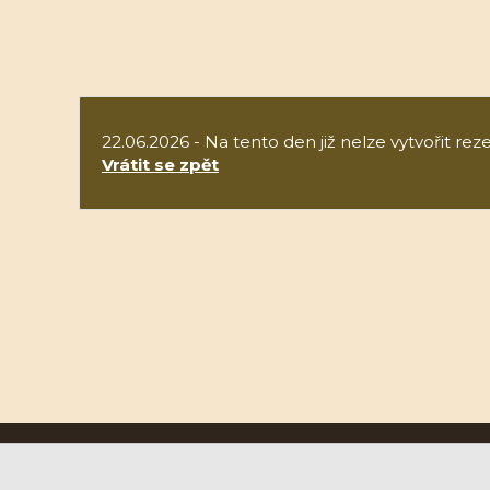
22.06.2026 - Na tento den již nelze vytvořit reze
Vrátit se zpět
Ruční papírna Velké Losiny a.s.
U Papírny 9, 788 15 Velké Losiny