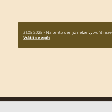
31.05.2025 - Na tento den již nelze vytvořit reze
Vrátit se zpět
Ruční papírna Velké Losiny a.s.
U Papírny 9, 788 15 Velké Losiny