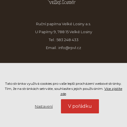
Ruční papírna Velké Losiny a.s.
U Papírny 9, 788 15 Velké Losiny
Tel.:
583 248 433
Email.:
info@rpvl.cz
Tato stránka využívá cookies pro vaše lepší procházení webové stránky.
Tím, že na stránkách setrváte, souhlasíte s jejich používáním.
Více zjistíte
zde
.
V pořádku
Nastavení
Copyright © 2026 RPVL
Ochrana osobních údajů
Vytvořil Ondřej Chaloupka