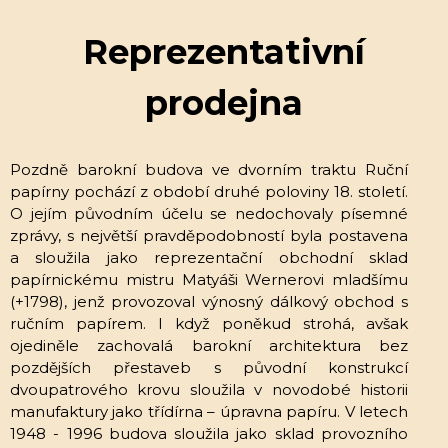
Reprezentativní
prodejna
Pozdně barokní budova ve dvorním traktu Ruční
papírny pochází z období druhé poloviny 18. století.
O jejím původním účelu se nedochovaly písemné
zprávy, s největší pravděpodobností byla postavena
a sloužila jako reprezentační obchodní sklad
papírnickému mistru Matyáši Wernerovi mladšímu
(+1798), jenž provozoval výnosný dálkový obchod s
ručním papírem. I když poněkud strohá, avšak
ojediněle zachovalá barokní architektura bez
pozdějších přestaveb s původní konstrukcí
dvoupatrového krovu sloužila v novodobé historii
manufaktury jako třídírna – úpravna papíru. V letech
1948 - 1996 budova sloužila jako sklad provozního