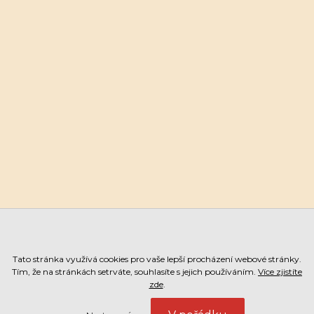
Tato stránka využívá cookies pro vaše lepší procházení webové stránky.
Tím, že na stránkách setrváte, souhlasíte s jejich používáním.
Více zjistíte
zde
.
ESHOP
ON-LINE REZERVACE