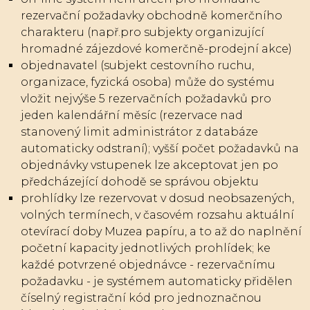
rezervační požadavky obchodně komerčního
charakteru (např.pro subjekty organizující
hromadné zájezdové komerčně-prodejní akce)
objednavatel (subjekt cestovního ruchu,
organizace, fyzická osoba) může do systému
vložit nejvýše 5 rezervačních požadavků pro
jeden kalendářní měsíc (rezervace nad
stanovený limit administrátor z databáze
automaticky odstraní); vyšší počet požadavků na
objednávky vstupenek lze akceptovat jen po
předcházející dohodě se správou objektu
prohlídky lze rezervovat v dosud neobsazených,
volných termínech, v časovém rozsahu aktuální
otevírací doby Muzea papíru, a to až do naplnění
početní kapacity jednotlivých prohlídek; ke
každé potvrzené objednávce - rezervačnímu
požadavku - je systémem automaticky přidělen
číselný registrační kód pro jednoznačnou