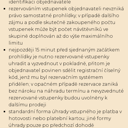
identifikaci objednavatele
rezervováním vstupenek objednavateli nevzniká
právo samostatné prohlídky; v případě dalšího
zájmu a podle skutečně zakoupeného počtu
vstupenek může být počet návštěvníků ve
skupině doplňován až do výše maximálního
limitu
nejpozději 15 minut před sjednaným začátkem
prohlídky je nutno rezervované vstupenky
uhradit a vyzvednout v pokladně, přitom je
objednavatel povinen sdělit registrační číselný
kód, jenž mu byl rezervačním systémem
přidělen; v opačném případě rezervace zaniká
bez nároku na náhradu termínu a nevyzvednuté
rezervované vstupenky budou uvolněny k
dalšímu prodeji
standardní forma úhrady vstupného je platba v
hotovosti nebo platební kartou; jiné formy
úhrady pouze po předchozí dohodě