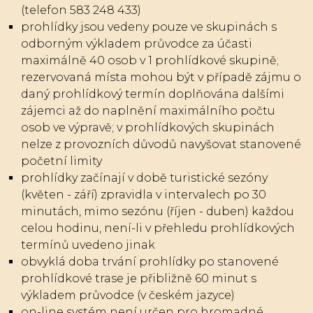
(telefon 583 248 433)
prohlídky jsou vedeny pouze ve skupinách s
odborným výkladem průvodce za účasti
maximálně 40 osob v 1 prohlídkové skupině;
rezervovaná místa mohou být v případě zájmu o
daný prohlídkový termín doplňována dalšími
zájemci až do naplnění maximálního počtu
osob ve výpravě; v prohlídkových skupinách
nelze z provozních důvodů navyšovat stanovené
početní limity
prohlídky začínají v době turistické sezóny
(květen - září) zpravidla v intervalech po 30
minutách, mimo sezónu (říjen - duben) každou
celou hodinu, není-li v přehledu prohlídkových
termínů uvedeno jinak
obvyklá doba trvání prohlídky po stanovené
prohlídkové trase je přibližně 60 minut s
výkladem průvodce (v českém jazyce)
on-line systém není určen pro hromadné