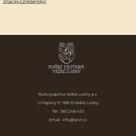
znacky.cz/jeseniky/
Ruční papírna Velké Losiny a.s.
U Papírny 9, 788 15 Velké Losiny
Tel.:
583 248 433
Email.:
info@rpvl.cz