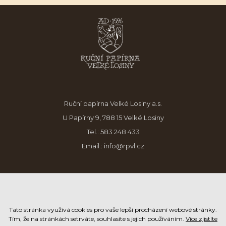
Ruční papírna Velké Losiny a.s.
U Papírny 9, 788 15 Velké Losiny
Tel.:
583 248 433
Email.:
info@rpvl.cz
Tato stránka využívá cookies pro vaše lepší procházení webové stránky.
Tím, že na stránkách setrváte, souhlasíte s jejich používáním.
Více zjistíte