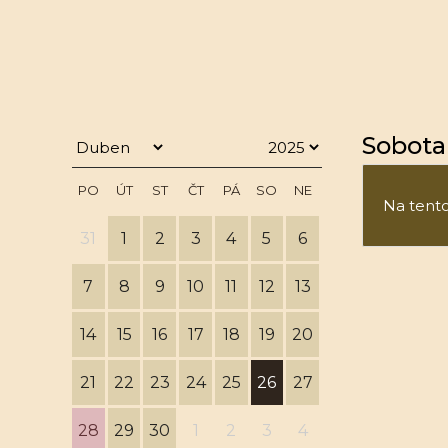
Sobota 
PO
ÚT
ST
ČT
PÁ
SO
NE
Na tento 
31
1
2
3
4
5
6
7
8
9
10
11
12
13
14
15
16
17
18
19
20
21
22
23
24
25
26
27
28
29
30
1
2
3
4