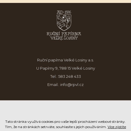
Ruční papírna Velké Losiny a.s.
U Papírny 9, 788 15 Velké Losiny
Tel.:
583 248 433
Email.:
info@rpvl.cz
Tato stránka využívá cookies pro vaše lepší procházení webové stránky.
Tím, že na stránkách setrváte, souhlasíte s jejich používáním.
Více zjistíte