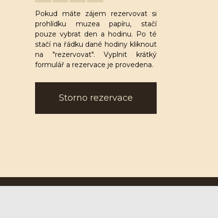
Pokud máte zájem rezervovat si
prohlídku muzea papíru, stačí
pouze vybrat den a hodinu. Po té
stačí na řádku dané hodiny kliknout
na "rezervovat". Vyplnit krátký
formulář a rezervace je provedena.
Storno rezervace
Ruční papírna Velké Losiny a.s.
U Papírny 9, 788 15 Velké Losiny