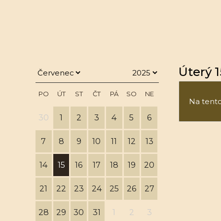
Úterý 1
PO
ÚT
ST
ČT
PÁ
SO
NE
Na tento 
30
1
2
3
4
5
6
7
8
9
10
11
12
13
14
15
16
17
18
19
20
21
22
23
24
25
26
27
28
29
30
31
1
2
3