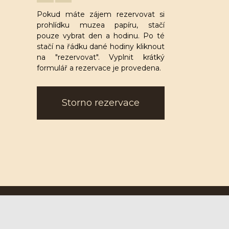
Pokud máte zájem rezervovat si
prohlídku muzea papíru, stačí
pouze vybrat den a hodinu. Po té
stačí na řádku dané hodiny kliknout
na "rezervovat". Vyplnit krátký
formulář a rezervace je provedena.
Storno rezervace
Ruční papírna Velké Losiny a.s.
U Papírny 9, 788 15 Velké Losiny