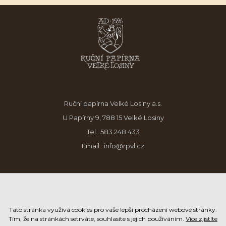
Ruční papírna Velké Losiny a.s.
U Papírny 9, 788 15 Velké Losiny
Tel.:
583 248 433
Email.:
info@rpvl.cz
Tato stránka využívá cookies pro vaše lepší procházení webové stránky.
Tím, že na stránkách setrváte, souhlasíte s jejich používáním.
Více zjistíte