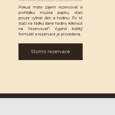
Pokud máte zájem rezervovat si
prohlídku muzea papíru, stačí
pouze vybrat den a hodinu. Po té
stačí na řádku dané hodiny kliknout
na "rezervovat". Vyplnit krátký
formulář a rezervace je provedena.
Storno rezervace
Ruční papírna Velké Losiny a.s.
U Papírny 9, 788 15 Velké Losiny