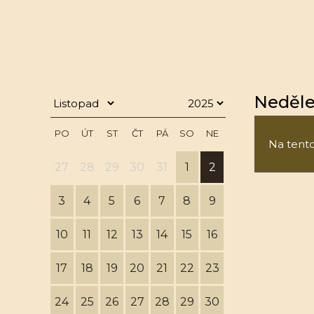
Neděle 
PO
ÚT
ST
ČT
PÁ
SO
NE
Na tento 
27
28
29
30
31
1
2
3
4
5
6
7
8
9
10
11
12
13
14
15
16
17
18
19
20
21
22
23
24
25
26
27
28
29
30