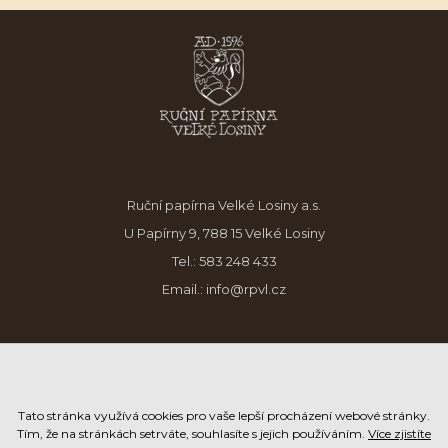
Ruční papírna Velké Losiny a.s.
U Papírny 9, 788 15 Velké Losiny
Tel.:
583 248 433
Email.:
info@rpvl.cz
Tato stránka využívá cookies pro vaše lepší procházení webové stránky.
Tím, že na stránkách setrváte, souhlasíte s jejich používáním.
Více zjistíte