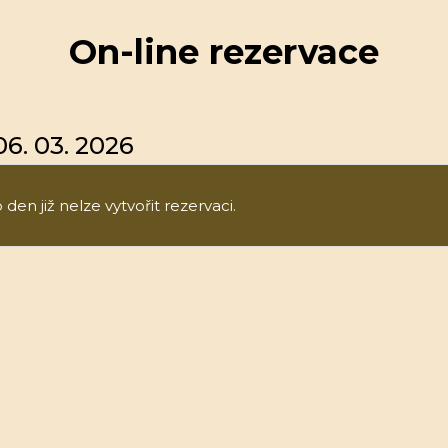
On-line rezervace
6. 03. 2026
den již nelze vytvořit rezervaci.