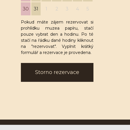
30
31
1
2
3
4
5
Pokud máte zájem rezervovat si
prohlídku muzea papíru, stačí
pouze vybrat den a hodinu. Po té
stačí na řádku dané hodiny kliknout
na "rezervovat". Vyplnit krátký
formulář a rezervace je provedena.
Storno rezervace
Ruční papírna Velké Losiny a.s.