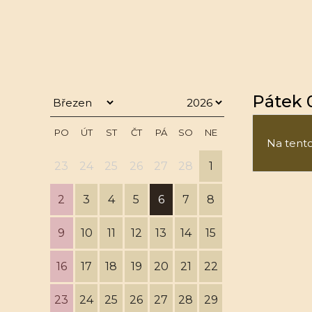
Pátek 0
PO
ÚT
ST
ČT
PÁ
SO
NE
Na tento 
23
24
25
26
27
28
1
2
3
4
5
6
7
8
9
10
11
12
13
14
15
16
17
18
19
20
21
22
23
24
25
26
27
28
29