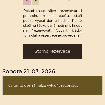
30
31
1
2
3
4
5
Pokud máte zájem rezervovat si
prohlídku muzea papíru, stačí
pouze vybrat den a hodinu. Po té
stačí na řádku dané hodiny kliknout
na "rezervovat". Vyplnit krátký
formulář a rezervace je provedena.
Storno rezervace
Sobota 21. 03. 2026
Na tento den již nelze vytvořit rezervaci.