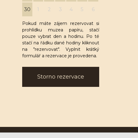
30
1
2
3
4
5
6
Pokud máte zájem rezervovat si
prohlídku muzea papíru, stačí
pouze vybrat den a hodinu. Po té
stačí na řádku dané hodiny kliknout
na "rezervovat". Vyplnit krátký
formulář a rezervace je provedena.
Storno rezervace
Ruční papírna Velké Losiny a.s.