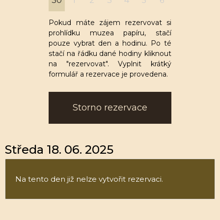
30
1
2
3
4
5
6
Pokud máte zájem rezervovat si
prohlídku muzea papíru, stačí
pouze vybrat den a hodinu. Po té
stačí na řádku dané hodiny kliknout
na "rezervovat". Vyplnit krátký
formulář a rezervace je provedena.
Storno rezervace
Středa 18. 06. 2025
Na tento den již nelze vytvořit rezervaci.