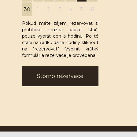
30
1
2
3
4
5
6
Pokud máte zájem rezervovat si
prohlídku muzea papíru, stačí
pouze vybrat den a hodinu. Po té
stačí na řádku dané hodiny kliknout
na "rezervovat". Vyplnit krátký
formulář a rezervace je provedena.
Storno rezervace
Ruční papírna Velké Losiny a.s.