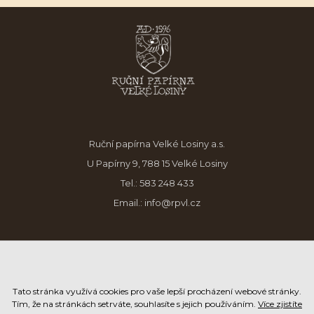
Ruční papírna Velké Losiny a.s.
U Papírny 9, 788 15 Velké Losiny
Tel.:
583 248 433
Email.:
info@rpvl.cz
Tato stránka využívá cookies pro vaše lepší procházení webové stránky.
Tím, že na stránkách setrváte, souhlasíte s jejich používáním.
Více zjistíte