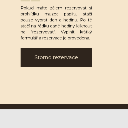
Pokud máte zájem rezervovat si
prohlídku muzea papíru, stačí
pouze vybrat den a hodinu. Po té
stačí na řádku dané hodiny kliknout
na "rezervovat". Vyplnit krátký
formulář a rezervace je provedena.
Storno rezervace
Ruční papírna Velké Losiny a.s.
U Papírny 9, 788 15 Velké Losiny