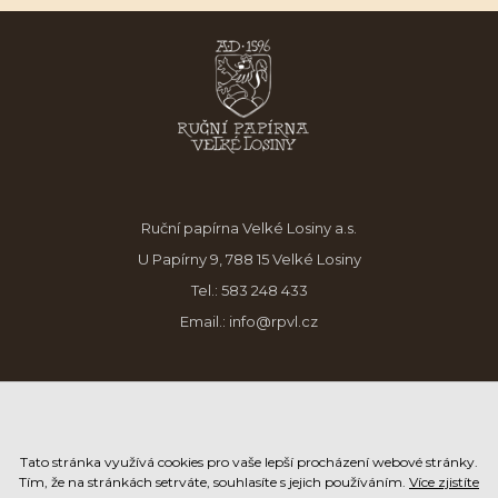
Ruční papírna Velké Losiny a.s.
U Papírny 9, 788 15 Velké Losiny
Tel.:
583 248 433
Email.:
info@rpvl.cz
Tato stránka využívá cookies pro vaše lepší procházení webové stránky.
Tím, že na stránkách setrváte, souhlasíte s jejich používáním.
Více zjistíte