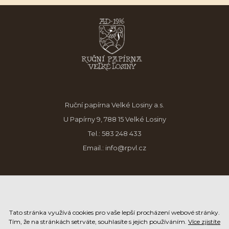
Ruční papírna Velké Losiny a.s.
U Papírny 9, 788 15 Velké Losiny
Tel.:
583 248 433
Email.:
info@rpvl.cz
Tato stránka využívá cookies pro vaše lepší procházení webové stránky.
Tím, že na stránkách setrváte, souhlasíte s jejich používáním.
Více zjistíte