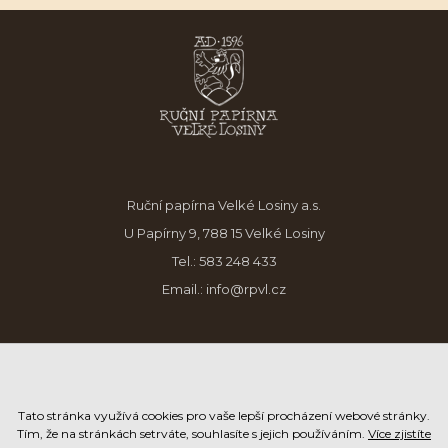
Ruční papírna Velké Losiny a.s.
U Papírny 9, 788 15 Velké Losiny
Tel.:
583 248 433
Email.:
info@rpvl.cz
Tato stránka využívá cookies pro vaše lepší procházení webové stránky.
Tím, že na stránkách setrváte, souhlasíte s jejich používáním.
Více zjistíte