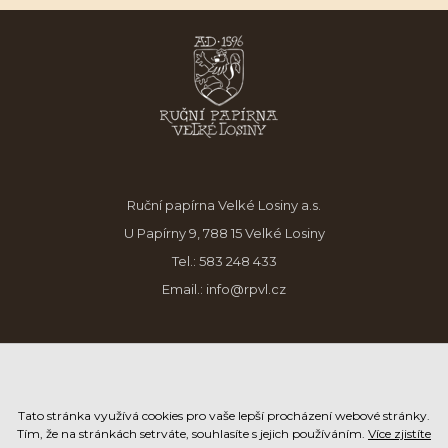
Ruční papírna Velké Losiny a.s.
U Papírny 9, 788 15 Velké Losiny
Tel.:
583 248 433
Email.:
info@rpvl.cz
Tato stránka využívá cookies pro vaše lepší procházení webové stránky.
Tím, že na stránkách setrváte, souhlasíte s jejich používáním.
Více zjistíte