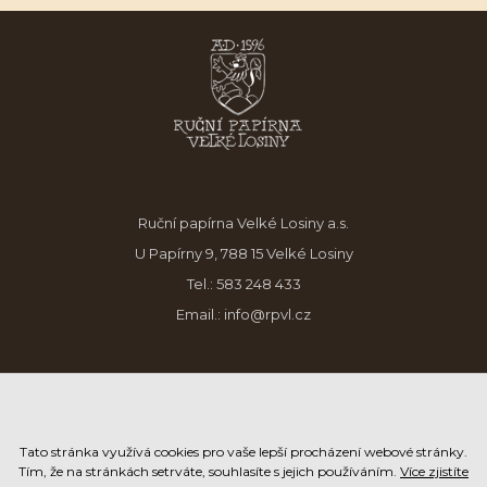
Ruční papírna Velké Losiny a.s.
U Papírny 9, 788 15 Velké Losiny
Tel.:
583 248 433
Email.:
info@rpvl.cz
Tato stránka využívá cookies pro vaše lepší procházení webové stránky.
Tím, že na stránkách setrváte, souhlasíte s jejich používáním.
Více zjistíte