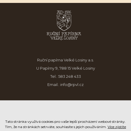
Ruční papírna Velké Losiny a.s.
U Papírny 9, 788 15 Velké Losiny
Tel.:
583 248 433
Email.:
info@rpvl.cz
Tato stránka využívá cookies pro vaše lepší procházení webové stránky.
Tím, že na stránkách setrváte, souhlasíte s jejich používáním.
Více zjistíte