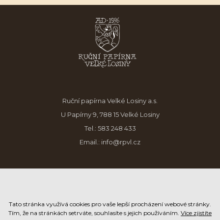
Ruční papírna Velké Losiny a.s.
U Papírny 9, 788 15 Velké Losiny
Tel.:
583 248 433
Email.:
info@rpvl.cz
Tato stránka využívá cookies pro vaše lepší procházení webové stránky.
Tím, že na stránkách setrváte, souhlasíte s jejich používáním.
Více zjistíte