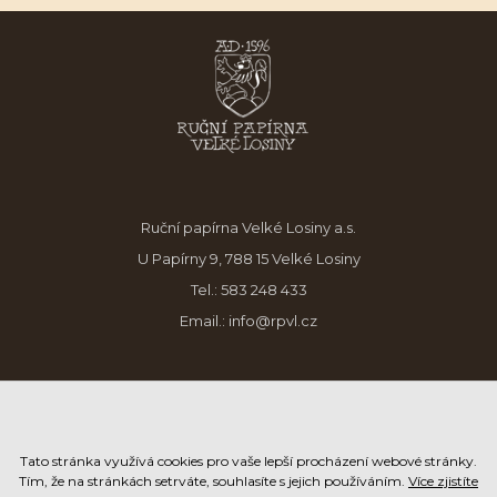
Ruční papírna Velké Losiny a.s.
U Papírny 9, 788 15 Velké Losiny
Tel.:
583 248 433
Email.:
info@rpvl.cz
Tato stránka využívá cookies pro vaše lepší procházení webové stránky.
Tím, že na stránkách setrváte, souhlasíte s jejich používáním.
Více zjistíte